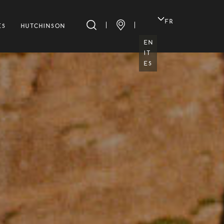
/archive.php
on line
6
FR
ES
HUTCHINSON
EN
IT
ES