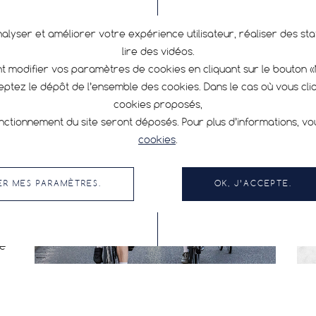
Equ
ave
nalyser et améliorer votre expérience utilisateur, réaliser des s
une
lire des vidéos.
une
 modifier vos paramètres de cookies en cliquant sur le bouton 
cyc
ceptez le dépôt de l’ensemble des cookies. Dans le cas où vous cl
tou
cookies proposés,
pre
nctionnement du site seront déposés. Pour plus d’informations, v
cookies
.
ER MES PARAMÈTRES.
OK, J’ACCEPTE.
ion
de
No