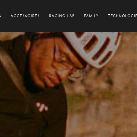
s/cycling.hutchinson.com/wp-content/themes/hutchinsontires
S
ACCESSOIRES
RACING LAB
FAMILY
TECHNOLOGI