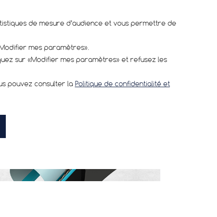
ipez-vous pour vos sorties d’entrainement
c le Hutchinson Challenger TLR. Découvrez
tatistiques de mesure d’audience et vous permettre de
 protection contre les crevaisons inégalée et
 fiabilité sans faille. Approuvé par des
«Modifier mes paramètres».
listes expérimentés pour vos aventures en
iquez sur «Modifier mes paramètres» et refusez les
te saison. Dites adieu aux crevaisons et
nez la route en toute confiance.
ous pouvez consulter la
Politique de confidentialité et
uveauté produit