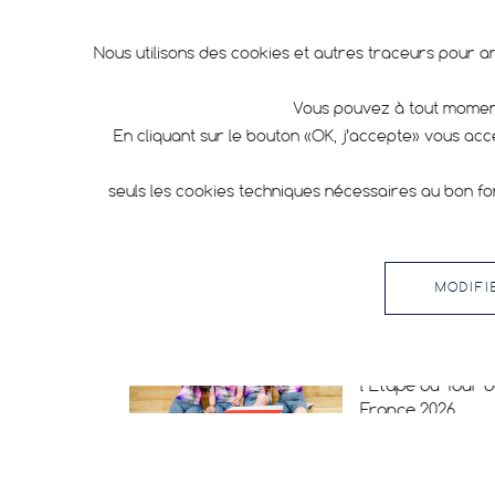
Technologie produit
Nous utilisons des cookies et autres traceurs pour a
Vous pouvez à tout moment
LES PLUS VUS
En cliquant sur le bouton «OK, j’accepte» vous ac
Touareg Race &
seuls les cookies techniques nécessaires au bon fo
Touareg Race
Gridskin
MODIFI
Hutchinson
SheRides : direct
l’Etape du Tour 
France 2026