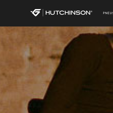
Warning
: Undefined property: WP_Post_Type::$term_id in
/site
PNEU