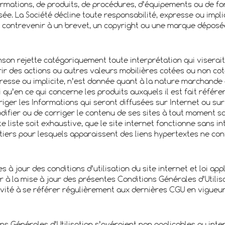
ormations, de produits, de procédures, d’équipements ou de fo
. La Société décline toute responsabilité, expresse ou implicit
 contrevenir à un brevet, un copyright ou une marque déposé
nson rejette catégoriquement toute interprétation qui viserait 
rir des actions ou autres valeurs mobilières cotées ou non cot
esse ou implicite, n’est donnée quant à la nature marchande d
 qu’en ce qui concerne les produits auxquels il est fait référ
riger les Informations qui seront diffusées sur Internet ou sur
difier ou de corriger le contenu de ses sites à tout moment s
te liste soit exhaustive, que le site internet fonctionne sans 
 tiers pour lesquels apparaissent des liens hypertextes ne con
es à jour des conditions d’utilisation du site internet et loi app
r à la mise à jour des présentes Conditions Générales d’Utilis
nvité à se référer régulièrement aux dernières CGU en vigueur 