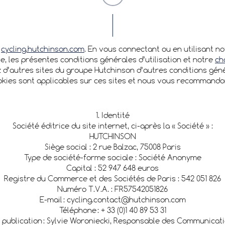
l
cycling.hutchinson.com
. En vous connectant ou en utilisant no
ve, les présentes conditions générales d’utilisation et notre
ch
tez d’autres sites du groupe Hutchinson d’autres conditions gé
okies sont applicables sur ces sites et nous vous recommandon
1. Identité
Société éditrice du site internet, ci-après la « Société » :
HUTCHINSON
Siège social : 2 rue Balzac, 75008 Paris
Type de société-forme sociale : Société Anonyme
Capital : 52 947 648 euros
Registre du Commerce et des Sociétés de Paris : 542 051 826
Numéro T.V.A. : FR57542051826
E-mail : cycling.contact@hutchinson.com
Téléphone : + 33 (0)1 40 89 53 31
 publication : Sylvie Woroniecki, Responsable des Communicat