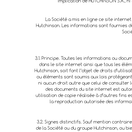
implication de HUTCHINSON S.A., ni 
La Société a mis en ligne ce site interne
Hutchinson. Les informations sont fournies da
Soci
3.1. Principe. Toutes les informations ou doc
dans le site internet ainsi que tous les élé
Hutchinson, soit font l’objet de droits d’util
ou éléments sont soumis aux lois protégeant l
ni aucun droit autre que celui de consulter 
des documents du site internet est autor
utilisation de copie réalisée à d’autres fins 
la reproduction autorisée des informat
3.2. Signes distinctifs. Sauf mention contrair
de la Société ou du groupe Hutchinson, ou bien