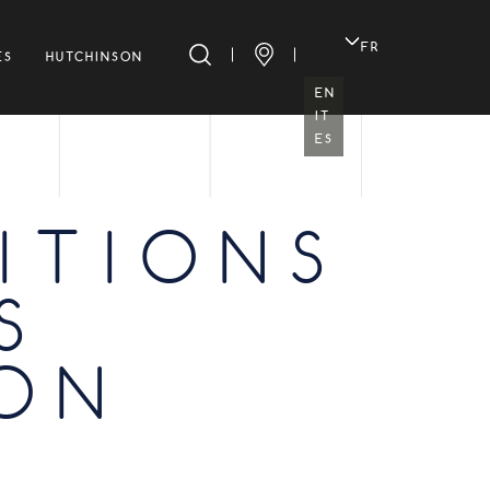
FR
ES
HUTCHINSON
EN
IT
ES
ITIONS
S
ION