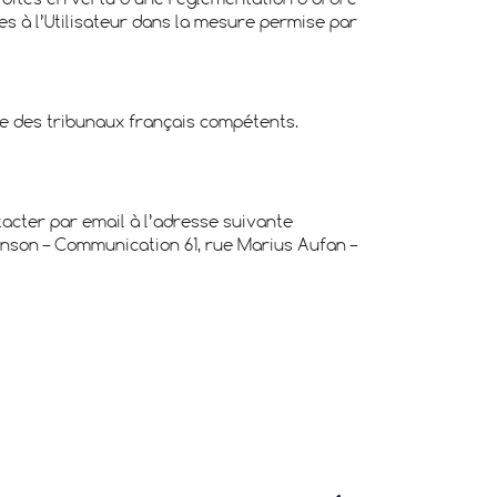
erdites en vertu d’une réglementation d’ordre
es à l’Utilisateur dans la mesure permise par
ce des tribunaux français compétents.
ntacter par email à l’adresse suivante
nson – Communication 61, rue Marius Aufan –