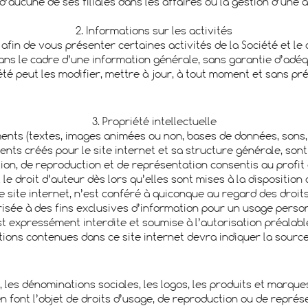
d’aucune de ses filiales dans les affaires ou la gestion d’une
2. Informations sur les activités
t afin de vous présenter certaines activités de la Société et l
ns le cadre d’une information générale, sans garantie d’adéqua
été peut les modifier, mettre à jour, à tout moment et sans pré
3. Propriété intellectuelle
uments (textes, images animées ou non, bases de données, sons, 
ments créés pour le site internet et sa structure générale, sont
isation, de reproduction et de représentation consentis au prof
e droit d’auteur dès lors qu’elles sont mises à la disposition d
le site internet, n’est conféré à quiconque au regard des droits
isée à des fins exclusives d’information pour un usage person
est expressément interdite et soumise à l’autorisation préalabl
ions contenues dans ce site internet devra indiquer la sourc
e, les dénominations sociales, les logos, les produits et marque
 font l’objet de droits d’usage, de reproduction ou de représen