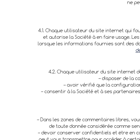
ne pe
4.1. Chaque utilisateur du site internet qui f
et autorise la Société à en faire usage. Le
lorsque les informations fournies sont des d
d
4.2. Chaque utilisateur du site internet 
– disposer de la c
– avoir vérifié que la configurati
– consentir à la Société et à ses partenair
– Dans les zones de commentaires libres, vous
de toute donnée considérée comme sensibl
– devoir conserver confidentiels et être en c
peut vous transmettre pour accéder à certain