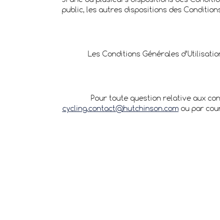
Si une ou plusieurs dispositions des Conditi
public, les autres dispositions des Conditio
Les Conditions Générales d’Utilisati
Pour toute question relative aux cond
cycling.contact@hutchinson.com
ou par cour