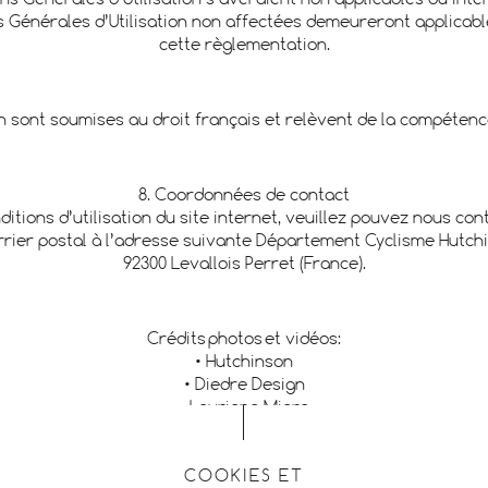
ons Générales d’Utilisation s’avéraient non applicables ou int
ns Générales d’Utilisation non affectées demeureront applicabl
cette règlementation.
on sont soumises au droit français et relèvent de la compéten
8. Coordonnées de contact
itions d’utilisation du site internet, veuillez pouvez nous co
rier postal à l’adresse suivante Département Cyclisme Hutchi
92300 Levallois Perret (France).
Crédits photos et vidéos:
• Hutchinson
• Diedre Design
• Lauriane Miara
• Blackballoon
• David & Douglas
COOKIES ET
• Lepresti