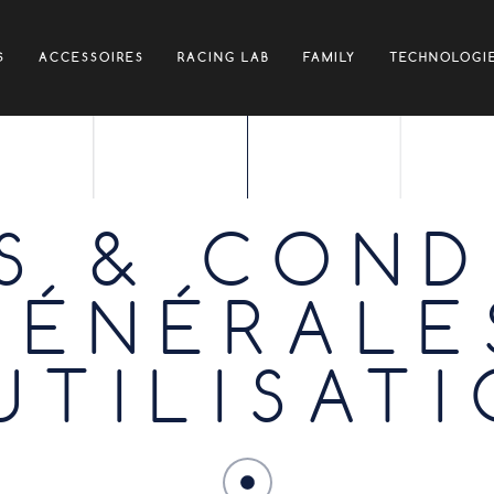
S
ACCESSOIRES
RACING LAB
FAMILY
TECHNOLOGI
S & COND
GÉNÉRALE
UTILISAT