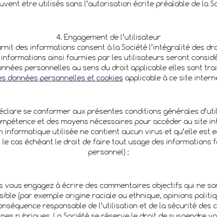
uvent être utilisés sans l’autorisation écrite préalable de la So
4. Engagement de l’utilisateur
ournit des informations consent à la Société l’intégralité des dr
s informations ainsi fournies par les utilisateurs seront consi
onnées personnelles au sens du droit applicable elles sont tr
es données personnelles et cookies
applicable à ce site intern
déclare se conformer aux présentes conditions générales d’utilis
ompétence et des moyens nécessaires pour accéder au site inter
on informatique utilisée ne contient aucun virus et qu’elle est 
es le cas échéant le droit de faire tout usage des informations
personnel) ;
 vous engagez à écrire des commentaires objectifs qui ne sont
e (par exemple origine raciale ou ethnique, opinions politique
onséquence responsable de l’utilisation et de la sécurité des
es rubriques. La Société se réserve le droit de suspendre votr