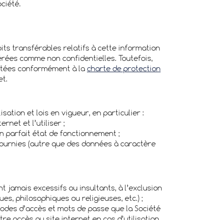
ciété.
oits transférables relatifs à cette information
dérées comme non confidentielles. Toutefois,
aitées conformément à la
charte de protection
et.
ation et lois en vigueur, en particulier :
net et l’utiliser ;
en parfait état de fonctionnement ;
 fournies (autre que des données à caractère
 jamais excessifs ou insultants, à l’exclusion
s, philosophiques ou religieuses, etc.) ;
 codes d’accès et mots de passe que la Société
e accès au site internet en cas d’utilisation