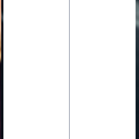
DÉCOUVREZ LES
NOUVEAUX
BLACKBIRD 32 &
34MM
EN SAVOIR PLUS