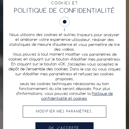
COOKIES ET
POLITIQUE DE CONFIDENTIALITÉ
Nous utilisons des cookies et autres traceurs pour analyser
et améliorer votre expérience utilisateur, réaliser des
statistiques de mesure d’audience et vous permettre de lire
des vidéos.
Vous pouvez à tout moment modifier vos paramètres de
cookies en cliquant sur le bouton «Modifier mes paramètres».
En cliquant sur le bouton «OK, j’accepte» vous acceptez le
dépôt de l’ensemble des cookies. Dans le cas où vous cliquez
sur «Modifier mes paramètres» et refusez les cookies
proposés,
seuls les cookies techniques nécessaires au bon
fonctionnement du site seront déposés. Pour plus
d’informations, vous pouvez consulter la
Politique de
confidentialité et cookies
.
MODIFIER MES PARAMÈTRES.
OK, J’ACCEPTE.