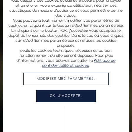
Nous utilisons des cookies et autres traceurs pour analyser
et améliorer votre expérience utilisateur, réaliser des
statistiques de mesure d’audience et vous permettre de lire
des vidéos.
Vous pouvez à tout moment modifier vos paramètres de
cookies en cliquant sur le bouton «Modifier mes paramètres».
En cliquant sur le bouton «OK, j’accepte» vous acceptez le
dépôt de l’ensemble des cookies. Dans le cas où vous cliquez
sur «Modifier mes paramètres» et refusez les cookies
proposés,
seuls les cookies techniques nécessaires au bon
fonctionnement du site seront déposés. Pour plus
d’informations, vous pouvez consulter la
Politique de
confidentialité et cookies
.
MODIFIER MES PARAMÈTRES.
OK, J’ACCEPTE.