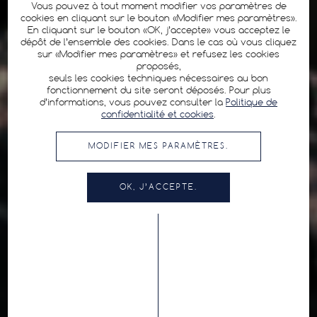
Vous pouvez à tout moment modifier vos paramètres de
cookies en cliquant sur le bouton «Modifier mes paramètres».
En cliquant sur le bouton «OK, j’accepte» vous acceptez le
dépôt de l’ensemble des cookies. Dans le cas où vous cliquez
sur «Modifier mes paramètres» et refusez les cookies
proposés,
seuls les cookies techniques nécessaires au bon
fonctionnement du site seront déposés. Pour plus
d’informations, vous pouvez consulter la
Politique de
confidentialité et cookies
.
MODIFIER MES PARAMÈTRES.
OK, J’ACCEPTE.