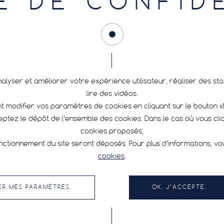
E DE CONFID
nalyser et améliorer votre expérience utilisateur, réaliser des s
23 October 2023
11 
lire des vidéos.
 modifier vos paramètres de cookies en cliquant sur le bouton 
RENCONTRE AVEC L’ÉQUIPE
RE
ceptez le dépôt de l’ensemble des cookies. Dans le cas où vous cl
HUTCHINSON – FEMME & CYCLISTE
FE
2024
cookies proposés,
Rej
nctionnement du site seront déposés. Pour plus d’informations, v
la 
cookies
.
l’é
son
ER MES PARAMÈTRES.
OK, J’ACCEPTE.