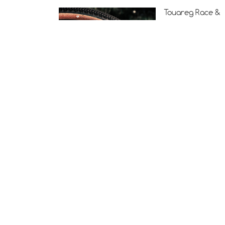
Touareg Race &
Touareg Race
Gridskin
Hutchinson
SheRides : direct
l’Etape du Tour 
France 2026
Découvrez les
nouveaux Blackb
32 & 34mm