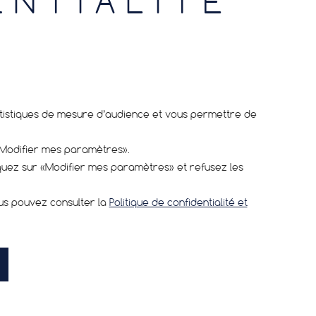
ENTIALITÉ
tatistiques de mesure d’audience et vous permettre de
September 2023
«Modifier mes paramètres».
JOIGNEZ L’ÉQUIPE “HUTCHINSON –
iquez sur «Modifier mes paramètres» et refusez les
MME & CYCLISTE” 2024
oignez-nous pour donner au cyclisme féminin
ous pouvez consulter la
Politique de confidentialité et
place qu’il mérite. Les inscriptions pour
quipe HUTCHINSON – FEMME & CYCLISTE 2024
t maintenant ouvertes.