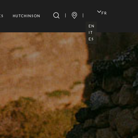
FR
ES
HUTCHINSON
EN
IT
ES