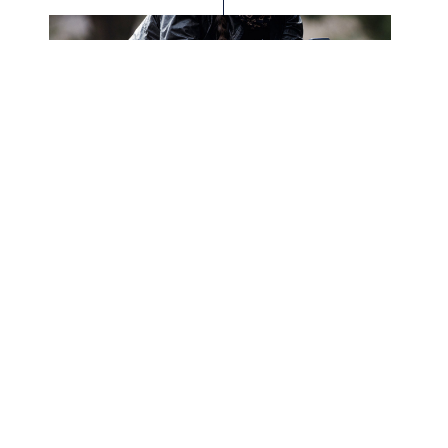
ion
Athlètes
de
4 April 2023
INSCRIVEZ-VOUS À NOTRE
NEWSLETTER
Restez connecté aux dernières actualités,
ird
astuces et cadeaux du monde du cyclisme
grâce à la newsletter Hutchinson Cycling.
Abonnez-vous maintenant pour améliorer
votre expérience !