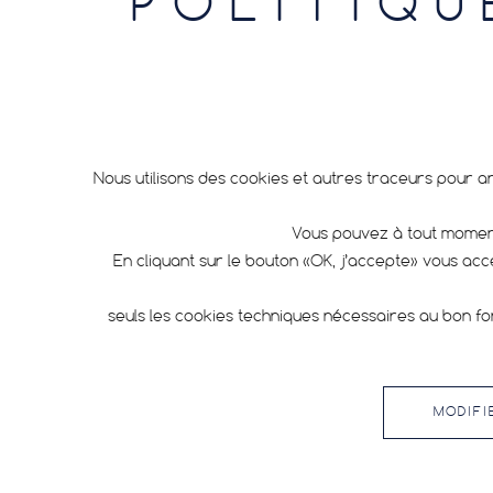
POLITIQU
Athlètes
Développement durable
Evénements
Nous utilisons des cookies et autres traceurs pour a
Famille
Vous pouvez à tout moment
Non classifié(e)
En cliquant sur le bouton «OK, j’accepte» vous ac
Nouveauté produit
seuls les cookies techniques nécessaires au bon fo
Technologie produit
MODIFI
LES PLUS VUS