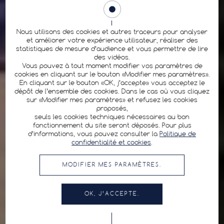
Nous utilisons des cookies et autres traceurs pour analyser
et améliorer votre expérience utilisateur, réaliser des
statistiques de mesure d’audience et vous permettre de lire
des vidéos.
Vous pouvez à tout moment modifier vos paramètres de
cookies en cliquant sur le bouton «Modifier mes paramètres».
En cliquant sur le bouton «OK, j’accepte» vous acceptez le
dépôt de l’ensemble des cookies. Dans le cas où vous cliquez
sur «Modifier mes paramètres» et refusez les cookies
proposés,
seuls les cookies techniques nécessaires au bon
fonctionnement du site seront déposés. Pour plus
d’informations, vous pouvez consulter la
Politique de
confidentialité et cookies
.
MODIFIER MES PARAMÈTRES.
OK, J’ACCEPTE.