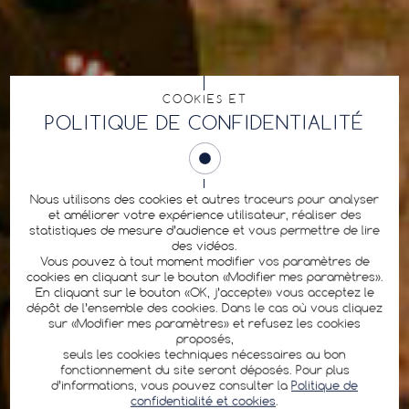
COOKIES ET
POLITIQUE DE CONFIDENTIALITÉ
Nous utilisons des cookies et autres traceurs pour analyser
et améliorer votre expérience utilisateur, réaliser des
statistiques de mesure d’audience et vous permettre de lire
des vidéos.
Vous pouvez à tout moment modifier vos paramètres de
cookies en cliquant sur le bouton «Modifier mes paramètres».
En cliquant sur le bouton «OK, j’accepte» vous acceptez le
dépôt de l’ensemble des cookies. Dans le cas où vous cliquez
sur «Modifier mes paramètres» et refusez les cookies
proposés,
seuls les cookies techniques nécessaires au bon
fonctionnement du site seront déposés. Pour plus
d’informations, vous pouvez consulter la
Politique de
confidentialité et cookies
.