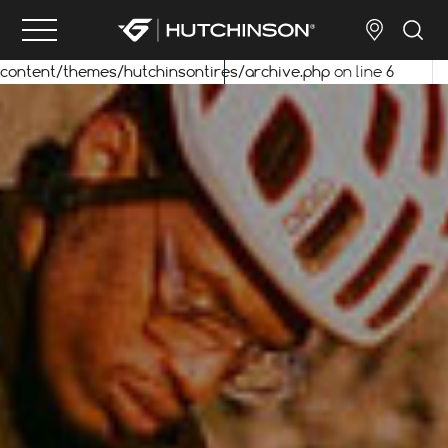
Warning
: Undefined property: WP_Post_Type::$term_id in
/sites/cycling.hutchinson.com/wp-
content/themes/hutchinsontires/archive.php
on line
6