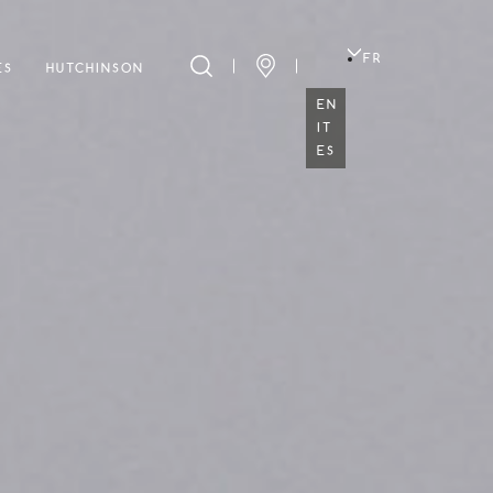
FR
ES
HUTCHINSON
EN
IT
ES