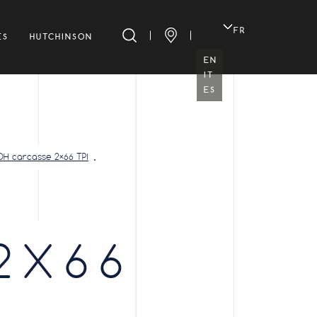
FR
ES
HUTCHINSON
EN
IT
ES
DH carcasse 2×66 TPI
2X66