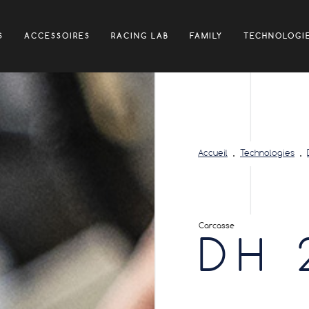
S
ACCESSOIRES
RACING LAB
FAMILY
TECHNOLOGI
Accueil
Technologies
Carcasse
DH 