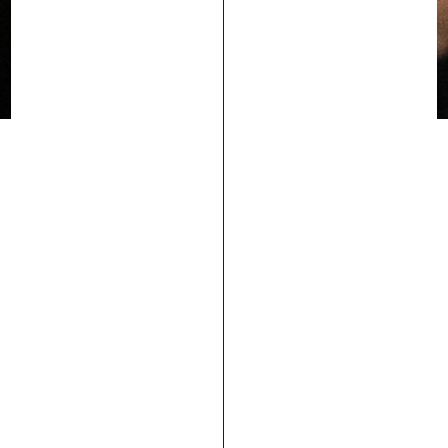
Carcasa
DH 2X66 TPI
Las bicicletas corpulentas necesitan cubiertas fuertes
que puedan soportar el abuso. Nuestra carcasa de doble
capa 2x66 tpi está hecha para una conducción agresiva
en pistas técnicas. Incorpora un diseño reforzado, de
talón a talón, que hace más rígidos los flancos para
lograr un mejor rendimiento en los giros, y limita los
pinchazos por impacto y pellizco.