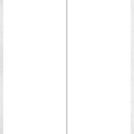
Tundra
Boue
Humide
Loose
Mixte
Compétition
Gravel