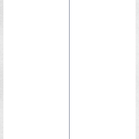
Caracal
Rocky
Sec / Hard pack
Compétition
Endurance