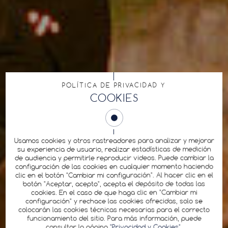
POLÍTICA DE PRIVACIDAD Y
COOKIES
Usamos cookies y otros rastreadores para analizar y mejorar
su experiencia de usuario, realizar estadísticas de medición
de audiencia y permitirle reproducir videos. Puede cambiar la
configuración de las cookies en cualquier momento haciendo
clic en el botón "Cambiar mi configuración". Al hacer clic en el
botón "Aceptar, acepto", acepta el depósito de todas las
cookies. En el caso de que haga clic en "Cambiar mi
configuración" y rechace las cookies ofrecidas, solo se
colocarán las cookies técnicas necesarias para el correcto
funcionamiento del sitio. Para más información, puede
consultar la página
"Privacidad y Cookies"
.