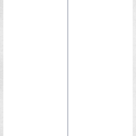
Touareg Race Gridskin
Asciutto / Compatto
Gravel
Gara