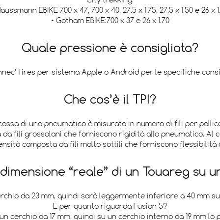
City trekking:
Haussmann EBIKE 700 x 47, 700 x 40, 27.5 x 1.75, 27.5 x 1.50 e 26 x 1
• Gotham EBIKE:700 x 37 e 26 x 1.70
Quale pressione è consigliata?
nec’Tires per sistema Apple o Android per le specifiche consigli
Che cos’è il TPI?
ssa di uno pneumatico è misurata in numero di fili per pollice 
a fili grossolani che forniscono rigidità allo pneumatico. Al c
nsità composta da fili molto sottili che forniscono flessibilità
 dimensione “reale” di un Touareg su u
rchio da 23 mm, quindi sarà leggermente inferiore a 40 mm su u
E per quanto riguarda Fusion 5?
 cerchio da 17 mm, quindi su un cerchio interno da 19 mm lo 