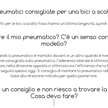
eumatici consigliate per una bici a scat
tti per le bici a scatto fisso: hanno un’ottima longevità, quindi 
e il mio pneumatico? C’è un senso cor
modello?
uando lo pneumatico è montato davanti e un altro quando è mon
one consigliata sullo pneumatico, l’aderenza laterale è ottimizz
nza; nella direzione opposta si ottimizza sia l’efficienza che la 
eguita spesso oggi. Si consiglia di montare lo pneumatico nell
base alla direzione indicata per quello posteriore.
n consiglio e non riesco a trovare la 
Cosa devo fare?