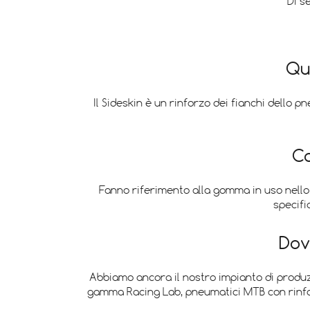
Di s
Qua
Il Sideskin è un rinforzo dei fianchi dello 
Co
Fanno riferimento alla gomma in uso nello 
specifi
Dov
Abbiamo ancora il nostro impianto di produzi
gamma Racing Lab, pneumatici MTB con rinfor