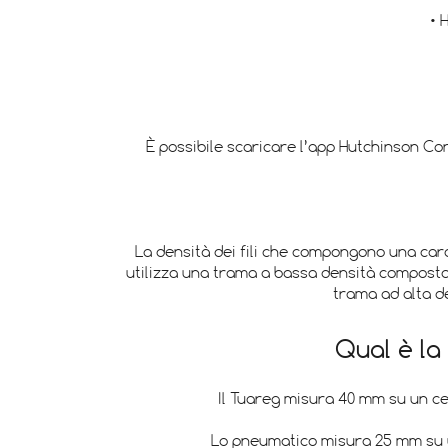
• 
È possibile scaricare l’app Hutchinson Con
La densità dei fili che compongono una carca
utilizza una trama a bassa densità composta d
trama ad alta de
Qual è la
Il Tuareg misura 40 mm su un ce
Lo pneumatico misura 25 mm su un