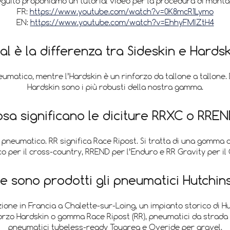
eguito proponiamo un tutorial video per la procedura di monta
FR:
https://www.youtube.com/watch?v=0K8mcR1Lymo
EN:
https://www.youtube.com/watch?v=EhhyFMIZtH4
l è la differenza tra Sideskin e Hards
pneumatico, mentre l’Hardskin è un rinforzo da tallone a tallone
Hardskin sono i più robusti della nostra gamma.
sa significano le diciture RRXC o RRE
pneumatico. RR significa Race Ripost. Si tratta di una gomma a 
co per il cross-country, RREND per l’Enduro e RR Gravity per il 
e sono prodotti gli pneumatici Hutchin
one in Francia a Chalette-sur-Loing, un impianto storico di Hut
zo Hardskin o gomma Race Ripost (RR), pneumatici da strada 
pneumatici tubeless-ready Touareg e Overide per gravel.