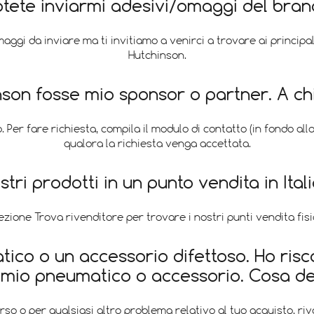
otete inviarmi adesivi/omaggi del bran
ggi da inviare ma ti invitiamo a venirci a trovare ai principa
Hutchinson.
nson fosse mio sponsor o partner. A ch
o. Per fare richiesta, compila il modulo di contatto (in fondo al
qualora la richiesta venga accettata.
ri prodotti in un punto vendita in Ital
sezione Trova rivenditore per trovare i nostri punti vendita fisic
ico o un accessorio difettoso. Ho ri
l mio pneumatico o accessorio. Cosa d
so o per qualsiasi altro problema relativo al tuo acquisto, rivo