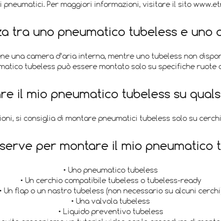
gli pneumatici. Per maggiori informazioni, visitare il sito www.et
nza tra uno pneumatico tubeless e uno 
e una camera d’aria interna, mentre uno tubeless non dispone
umatico tubeless può essere montato solo su specifiche ruote c
e il mio pneumatico tubeless su quals
oni, si consiglia di montare pneumatici tubeless solo su cerchi
serve per montare il mio pneumatico 
• Uno pneumatico tubeless
• Un cerchio compatibile tubeless o tubeless-ready
• Un flap o un nastro tubeless (non necessario su alcuni cerchi
• Una valvola tubeless
• Liquido preventivo tubeless