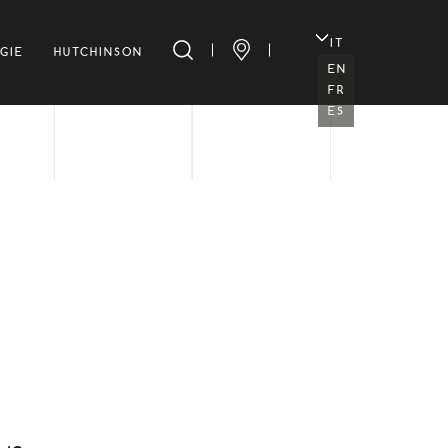
IT
GIE
HUTCHINSON
EN
FR
ES