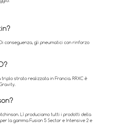
ggio:
kin?
. Di conseguenza, gli pneumatici con rinforzo
ND?
triplo strato realizzata in Francia. RRXC è
Gravity.
son?
chinson. Lì produciamo tutti i prodotti della
per la gamma Fusion 5 Sector e Intensive 2 e