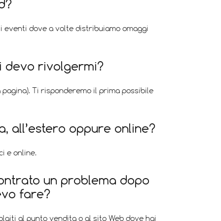
d?
li eventi dove a volte distribuiamo omaggi
i devo rivolgermi?
la pagina). Ti risponderemo il prima possibile
ia, all’estero oppure online?
i e online.
scontrato un problema dopo
evo fare?
lgiti al punto vendita o al sito Web dove hai