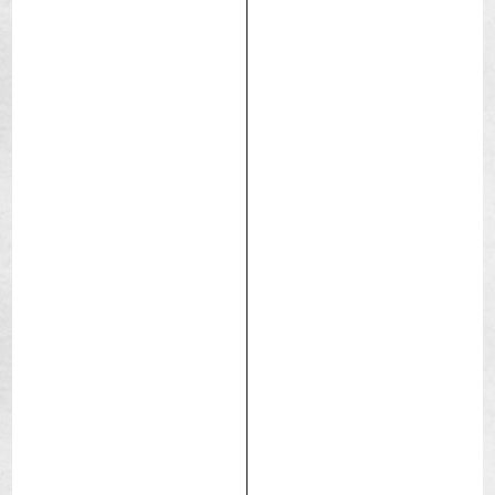
Python 3
Humide
Loose
Mixte
Rocky
Sec / Hard pack
XC – Trail