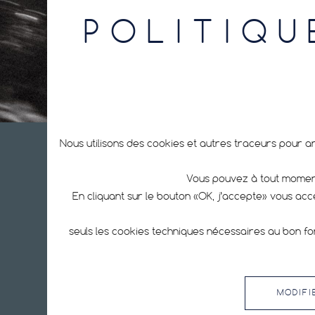
POLITIQU
Nous utilisons des cookies et autres traceurs pour a
Vous pouvez à tout moment
Hutchinson est un des premiers fabricants de pneus vélo au
En cliquant sur le bouton «OK, j’accepte» vous ac
monde : pneus tubeless, pneus ebike, pneus route, pneus VTT,
chambres à air, matériel de réparation, kit anti-crevaisons.
seuls les cookies techniques nécessaires au bon fo
MODIFI