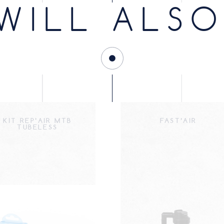
WILL ALSO
KIT REP’AIR MTB
FAST’AIR
TUBELESS