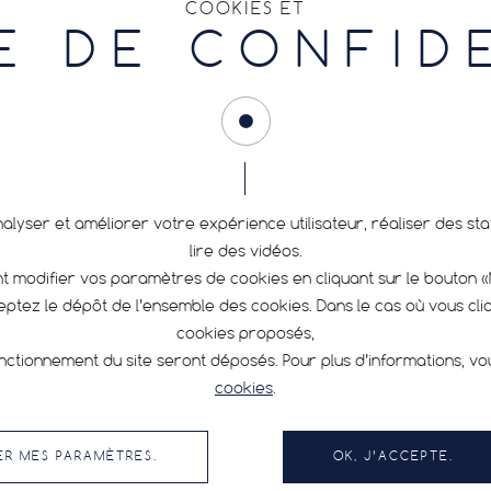
COOKIES ET
TROUVER MON PNEU
E DE CONFID
nalyser et améliorer votre expérience utilisateur, réaliser des s
PRESSION RECOMMANDÉE
NEWSLETTER
lire des vidéos.
FAQ
 modifier vos paramètres de cookies en cliquant sur le bouton 
CONTACT
ceptez le dépôt de l’ensemble des cookies. Dans le cas où vous cl
En m’inscrivant, j’ac
SERVICE CONSOMMATEUR
cookies proposés,
nctionnement du site seront déposés. Pour plus d’informations, v
TERMES & CONDITIONS
Préférences de 
GÉNÉRALES D’UTILISATION
cookies
.
POLITIQUE DE CONFIDENTIALITÉ
ET COOKIES
ER MES PARAMÈTRES.
OK, J’ACCEPTE.
HUTCHINSON.COM