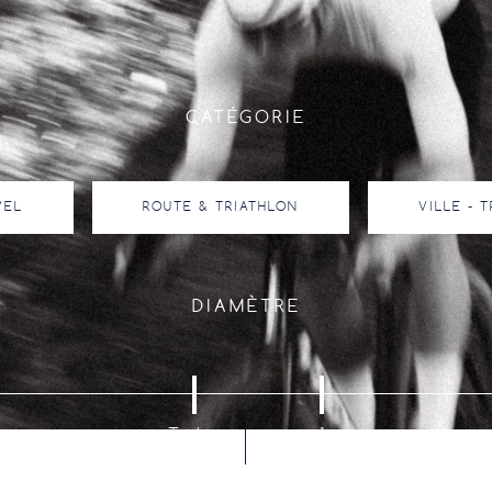
CATÉGORIE
VEL
ROUTE & TRIATHLON
VILLE - 
DIAMÈTRE
Toutes
1