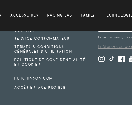
PRESSION RECOMMANDÉE
NEWSLETTER
S
ACCESSOIRES
RACING LAB
FAMILY
TECHNOLOGI
FAQ
CONTACT
En m’inscrivant, j’ac
SERVICE CONSOMMATEUR
TERMES & CONDITIONS
Préférences de 
GÉNÉRALES D’UTILISATION
POLITIQUE DE CONFIDENTIALITÉ
ET COOKIES
HUTCHINSON.COM
ACCÈS ESPACE PRO B2B