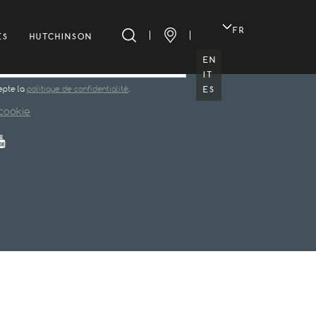
FR
ES
HUTCHINSON
EN
IT
ES
cepte la
politique de confidentialité
.
cookie