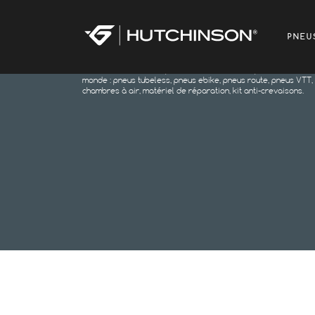
PNEU
Hutchinson est un des premiers fabricants de pneus vélo au
monde : pneus tubeless, pneus ebike, pneus route, pneus VTT,
chambres à air, matériel de réparation, kit anti-crevaisons.