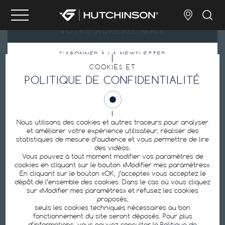
S'ABONNER À LA NEWSLETTER
COOKIES ET
En m’inscrivant, j’accepte la
politique de confidentialité
.
POLITIQUE DE CONFIDENTIALITÉ
Préférences de cookie
Nous utilisons des cookies et autres traceurs pour analyser
et améliorer votre expérience utilisateur, réaliser des
statistiques de mesure d’audience et vous permettre de lire
des vidéos.
Hutchinson est un des premiers fabricants de pneus vélo au monde : pneus
Vous pouvez à tout moment modifier vos paramètres de
tubeless, pneus ebike, pneus route, pneus VTT, chambres à air, matériel de
cookies en cliquant sur le bouton «Modifier mes paramètres».
réparation, kit anti-crevaisons.
En cliquant sur le bouton «OK, j’accepte» vous acceptez le
dépôt de l’ensemble des cookies. Dans le cas où vous cliquez
sur «Modifier mes paramètres» et refusez les cookies
SUIVEZ-NOUS
proposés,
seuls les cookies techniques nécessaires au bon
fonctionnement du site seront déposés. Pour plus
d’informations, vous pouvez consulter la
Politique de