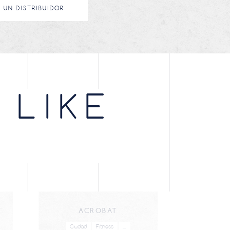
 UN DISTRIBUIDOR
 LIKE
ACROBAT
TO
Ciudad
Fitness
...
Ciuda