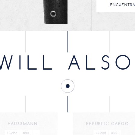
ENCUENTRA
WILL ALSO
HAUSSMANN
REPUBLIC CARGO
Ciudad
eBIKE
...
Ciudad
eBIKE