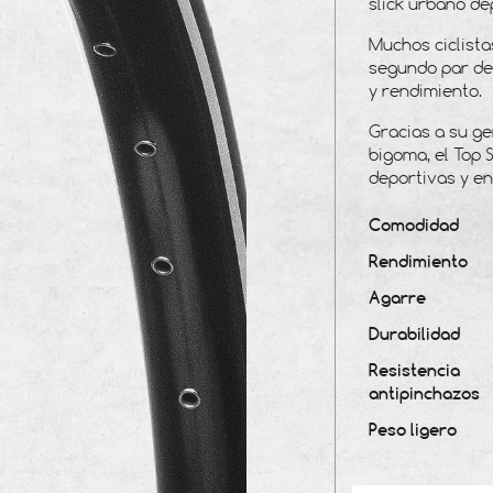
slick urbano de
Muchos ciclista
segundo par de
y rendimiento.
Gracias a su ge
bigoma, el Top S
deportivas y en
Comodidad
Rendimiento
Agarre
Durabilidad
Resistencia
antipinchazos
Peso ligero