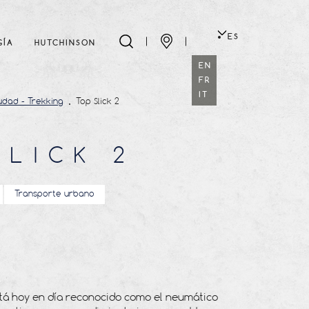
ES
GÍA
HUTCHINSON
EN
FR
IT
udad - Trekking
Top Slick 2
SLICK 2
Transporte urbano
está hoy en día reconocido como el neumático