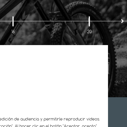
16
20
TICIAS
dición de audiencia y permitirle reproducir videos.
ción". Al hacer clic en el botón "Aceptar, acepto",