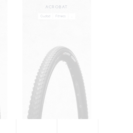
ACROBAT
TO
Ciudad
Fitness
...
Ciuda