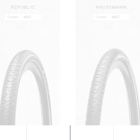
REPUBLIC
HAUSSMANN
Ciudad
eBIKE
...
Ciudad
eBIKE
...