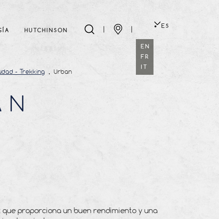
ES
GÍA
HUTCHINSON
EN
FR
IT
udad - Trekking
Urban
AN
ck que proporciona un buen rendimiento y una