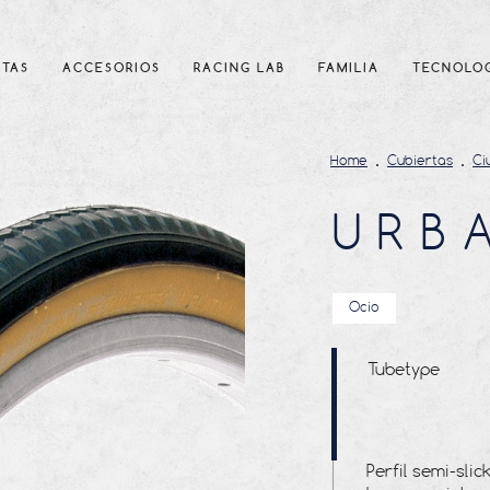
RTAS
ACCESORIOS
RACING LAB
FAMILIA
TECNOLO
Home
Cubiertas
Ci
URB
Ocio
Tubetype
Perfil semi-sli