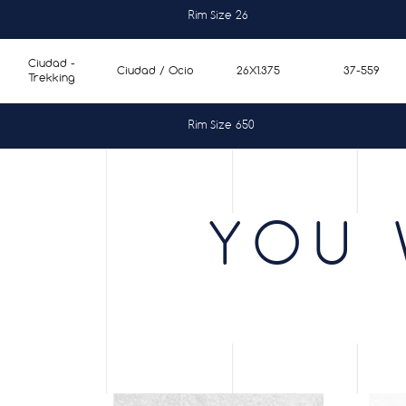
Rim Size 26
Ciudad -
Ciudad / Ocio
26X1.375
37-559
Trekking
Rim Size 650
Ciudad -
Ciudad / Ocio
650X0.5
44-584
Trekking
YOU 
Ciudad -
Ciudad / Ocio
650X35
40-584
Trekking