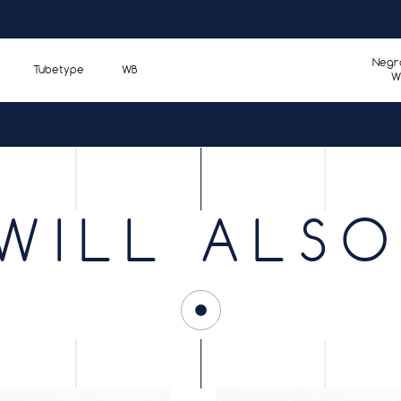
Negr
Tubetype
WB
W
Negr
Tubetype
WB
W
WILL ALSO
Negr
Tubetype
WB
W