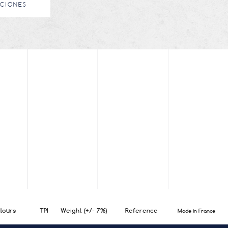
ACIONES
lours
TPI
Weight (+/- 7%)
Reference
Made in France