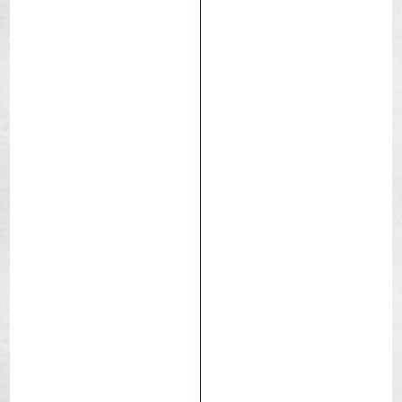
Mediano
Pack duro / Seco
MTB
Ocio