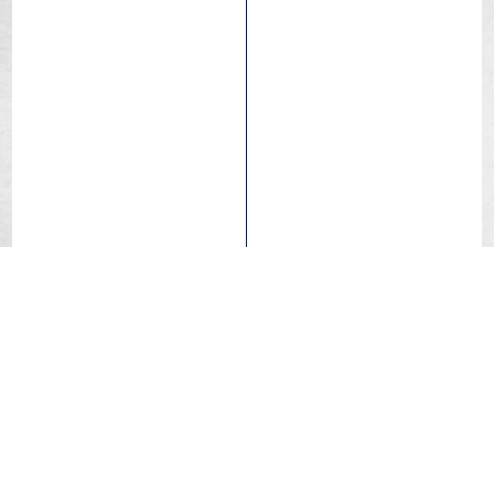
Tubetype
Los tacos apretados de la Iguana hacen que se sienta
suave y rápida en terrenos firmes, pero el perfil más
profundo proporciona agarre en condiciones más
blandas. Presenta una excelente resistencia a la
perforación y, a pesar de su aspecto voluminoso, está
entre las cubiertas más ligeras de nuestra gama.