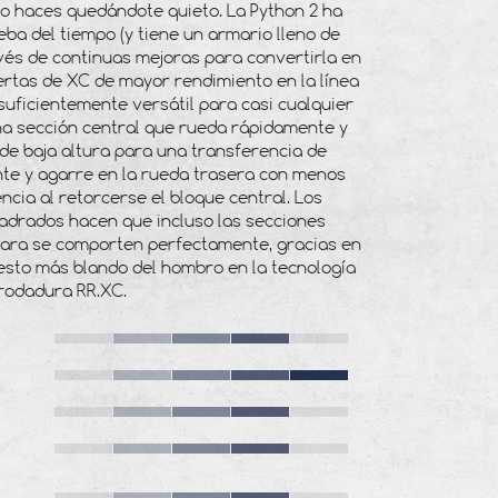
lo haces quedándote quieto. La Python 2 ha
ueba del tiempo (y tiene un armario lleno de
vés de continuas mejoras para convertirla en
ertas de XC de mayor rendimiento en la línea
o suficientemente versátil para casi cualquier
na sección central que rueda rápidamente y
de baja altura para una transferencia de
nte y agarre en la rueda trasera con menos
ncia al retorcerse el bloque central. Los
drados hacen que incluso las secciones
mara se comporten perfectamente, gracias en
esto más blando del hombro en la tecnología
 rodadura RR.XC.