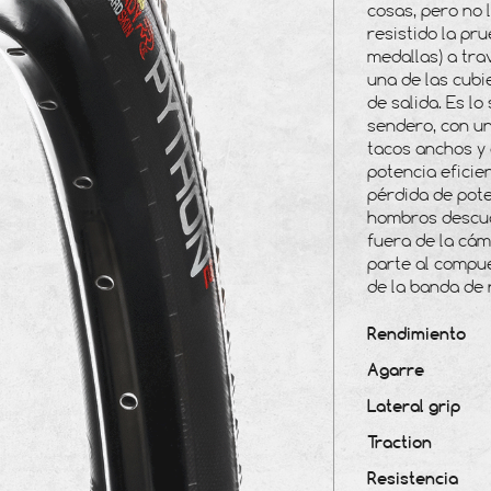
cosas, pero no 
Tubeless Ready
resistido la pr
Tubetype
medallas) a tra
una de las cubi
de salida. Es l
sendero, con u
tacos anchos y 
potencia eficie
pérdida de pote
hombros descua
fuera de la cá
parte al compu
de la banda de
Rendimiento
Agarre
Lateral grip
Traction
Resistencia