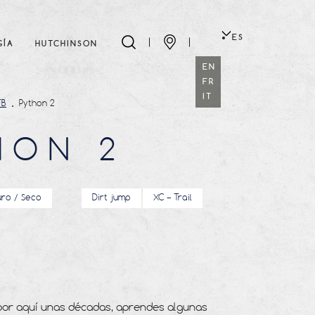
ES
GÍA
HUTCHINSON
EN
FR
IT
TB
Python 2
HON 2
uro / Seco
Dirt jump
XC – Trail
por aquí unas décadas, aprendes algunas