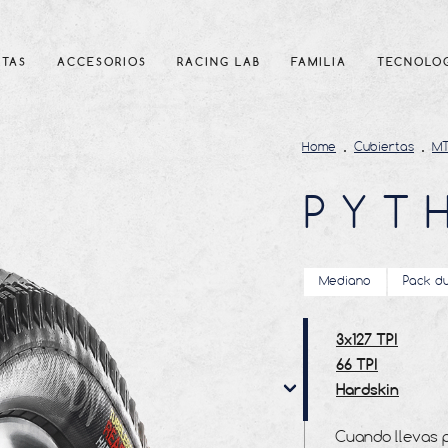
RTAS
ACCESORIOS
RACING LAB
FAMILIA
TECNOLO
Home
Cubiertas
M
PYT
Mediano
Pack d
3x127 TPI
66 TPI
Hardskin
Hookless
Cuando llevas 
Race Ripost XC