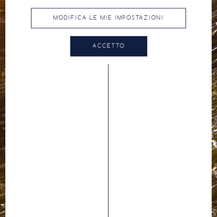
MODIFICA LE MIE IMPOSTAZIONI
ACCETTO