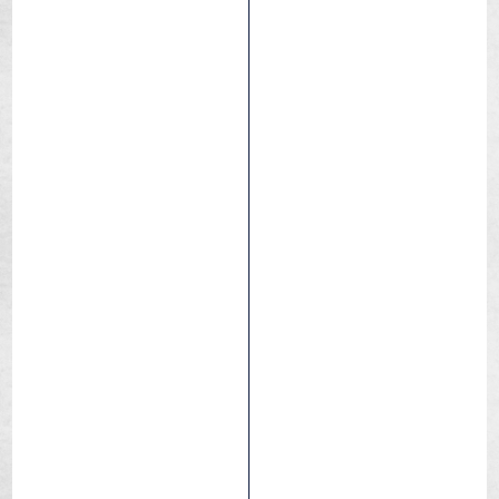
Toro Koloss
Bagnato
Fango
Medio
eBIKE
Enduro
Plus
Trail