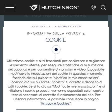
ISCRIVITI ALLA NEWSLETTER
INFORMATIVA SULLA PRIVACY E
Inviando il mio indirizzo e-mail, accetto l’
Informativa sulla privacy
.
COOKIE
Preferenze sui cookie
Utilizziamo cookie e altri traccianti per analizzare e migliorare
l’esperienza utente, per eseguire statistiche di misurazione
del pubblico e per consentire di riprodurre video. È possibile
modificare le impostazioni dei cookie in qualsiasi momento
Hutchinson è uno dei produttori leader mondiali di pneumatici per biciclette:
facendo clic sul pulsante "Modifica le mie impostazioni".
pneumatici tubeless, pneumatici per e-bike, pneumatici da strada, pneumatici
Facendo clic sul pulsante "Accetto" si accetta il deposito di
da MTB, camere d’aria, attrezzature di riparazione, kit di protezione contro le
forature.
tutti i cookie. Se si fa clic su "Modifica le mie impostazioni" e si
rifiutano i cookie proposti, verranno depositati solo i cookie
tecnici necessari al corretto funzionamento del sito. Per
ulteriori informazioni, è possibile consultare la pagina
SEGUITECI
"
Privacy e Cookies
”.