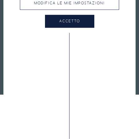
MODIFICA LE MIE IMPOSTAZIONI
PRESSIONE CONSIGLIATA
ACCETTO
FAQ
CONTATTI
TERMINI E CONDIZIONI DI UTILIZZO
INFORMATIVA SULLA PRIVACY E COOKIES
HUTCHINSON.COM
CYCLING.HUTCHINSON.PRO