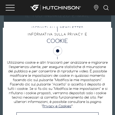
ISCRIVITI ALLA NEWSLETTER
INFORMATIVA SULLA PRIVACY E
Inviando il mio indirizzo e-mail, accetto l’
Informativa sulla privacy
.
COOKIE
Preferenze sui cookie
Utilizziamo cookie e altri traccianti per analizzare e migliorare
l’esperienza utente, per eseguire statistiche di misurazione
del pubblico e per consentire di riprodurre video. È possibile
modificare le impostazioni dei cookie in qualsiasi momento
Hutchinson è uno dei produttori leader mondiali di pneumatici per biciclette:
facendo clic sul pulsante "Modifica le mie impostazioni".
pneumatici tubeless, pneumatici per e-bike, pneumatici da strada, pneumatici
Facendo clic sul pulsante "Accetto" si accetta il deposito di
da MTB, camere d’aria, attrezzature di riparazione, kit di protezione contro le
forature.
tutti i cookie. Se si fa clic su "Modifica le mie impostazioni" e si
rifiutano i cookie proposti, verranno depositati solo i cookie
tecnici necessari al corretto funzionamento del sito. Per
ulteriori informazioni, è possibile consultare la pagina
SEGUITECI
"
Privacy e Cookies
”.