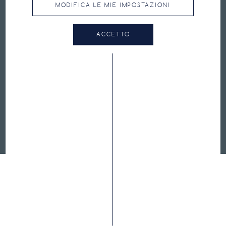
MODIFICA LE MIE IMPOSTAZIONI
PRESSIONE CONSIGLIATA
ACCETTO
FAQ
CONTATTI
TERMINI E CONDIZIONI DI UTILIZZO
INFORMATIVA SULLA PRIVACY E COOKIES
HUTCHINSON.COM
CYCLING.HUTCHINSON.PRO