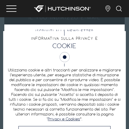
ISCRIVITI ALLA NEWSLETTER
INFORMATIVA SULLA PRIVACY E
Inviando il mio indirizzo e-mail, accetto l’
Informativa sulla privacy
.
COOKIE
Preferenze sui cookie
Utilizziamo cookie e altri traccianti per analizzare e migliorare
l’esperienza utente, per eseguire statistiche di misurazione
del pubblico e per consentire di riprodurre video. È possibile
modificare le impostazioni dei cookie in qualsiasi momento
Hutchinson è uno dei produttori leader mondiali di pneumatici per biciclette:
facendo clic sul pulsante "Modifica le mie impostazioni".
pneumatici tubeless, pneumatici per e-bike, pneumatici da strada, pneumatici
Facendo clic sul pulsante "Accetto" si accetta il deposito di
da MTB, camere d’aria, attrezzature di riparazione, kit di protezione contro le
forature.
tutti i cookie. Se si fa clic su "Modifica le mie impostazioni" e si
rifiutano i cookie proposti, verranno depositati solo i cookie
tecnici necessari al corretto funzionamento del sito. Per
ulteriori informazioni, è possibile consultare la pagina
SEGUITECI
"
Privacy e Cookies
”.