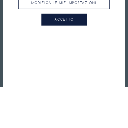
MODIFICA LE MIE IMPOSTAZIONI
PRESSIONE CONSIGLIATA
ACCETTO
FAQ
CONTATTI
TERMINI E CONDIZIONI DI UTILIZZO
INFORMATIVA SULLA PRIVACY E COOKIES
HUTCHINSON.COM
CYCLING.HUTCHINSON.PRO