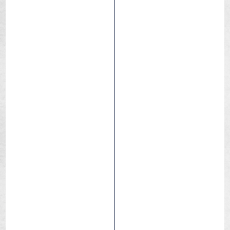
Barro
Mediano
Mojado
Descenso
Downcountry
eBIKE
Enduro