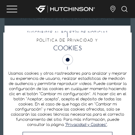
SUSCRIBIRSE AL BOLETÍN DE NOTICIAS
POLÍTICA DE PRIVACIDAD Y
Al enviar mi dirección de correo electrónico, acepto
COOKIES
la
Política de privacidad.
.
Configuración de cookies
Usamos cookies y otros rastreadores para analizar y mejorar
su experiencia de usuario, realizar estadísticas de medición
de audiencia y permitirle reproducir videos. Puede cambiar la
configuración de las cookies en cualquier momento haciendo
clic en el botón "Cambiar mi configuración". Al hacer clic en el
Hutchinson es uno de los principales fabricantes mundiales de cubiertas para
botón "Aceptar, acepto", acepta el depósito de todas las
bicicletas: cubiertas tubeless, cubiertas para e-bike, cubiertas de carretera,
cubiertas de MTB, cámaras de aire, equipos de reparación, kits de protección
cookies. En el caso de que haga clic en "Cambiar mi
antipinchazos.
configuración" y rechace las cookies ofrecidas, solo se
colocarán las cookies técnicas necesarias para el correcto
funcionamiento del sitio. Para más información, puede
consultar la página
"Privacidad y Cookies"
.
SÍGUENOS