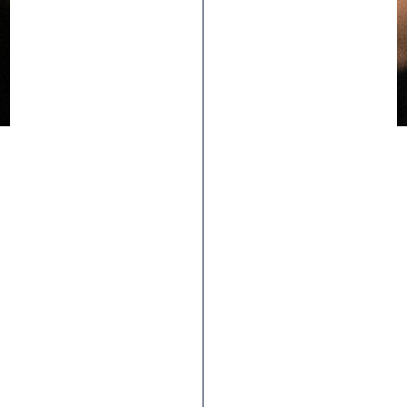
Carcassa
127 TPI
Quando devi massimizzare ogni watt, puoi contare sui
nostri pneumatici con la carcassa da 127 TPI. Non esiste
una tecnologia della carcassa per pneumatici più leggera
e flessibile in grado di assicurare la massima efficienza
sotto potenza, ottima sensibilità in curva e reattività.