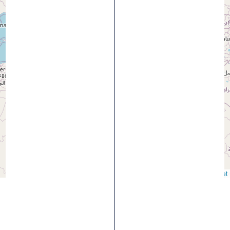
356
109
2
4
Leaflet