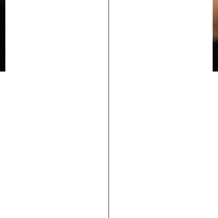
Carcasa
SPIDER TECH
Las cubiertas extragrandes "Plus" necesitan un diseño de
carcasa que se ajuste a su tamaño. Nuestra construcción
SpiderTech se diseñó específicamente para nuestra serie
Koloss+. La carcasa de doble grosor aumenta la rigidez
de los flancos para evitar que las cubiertas se retuerzan
a baja presión y ofrecer una respuesta más rápida de la
dirección. La óptima deflexión de la carcasa maximiza el
contacto con la cubierta, para obtener el máximo
beneficio de la goma más gruesa, y el refuerzo