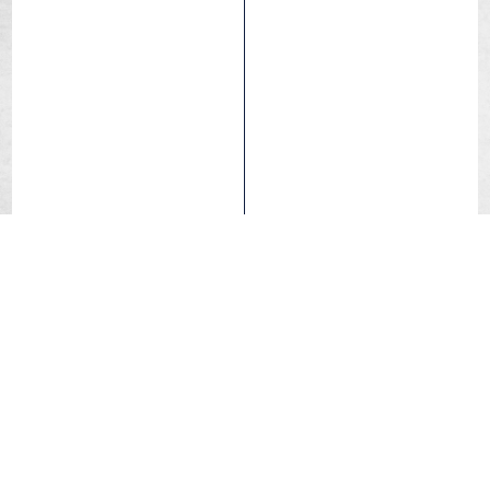
Mach Tread 3.0
SwiftEasy Casing
Tubeless Ready
Redefine tus estándares de gravel con el Touareg Race,
la evolución definitiva de nuestro neumático más
icónico
.
Fabricado en Francia, el Touareg Race ha sido
diseñado para responder a las exigencias de la
competición de élite
.
Integra la tecnología de clase mundial del Caracal Race
en el versátil diseño de la banda de rodadura del
Touareg
.
Este es el neumático para los ciclistas que