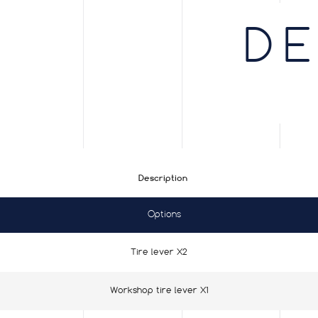
D
Description
Options
Tire lever X2
Workshop tire lever X1