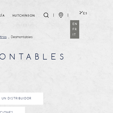
ES
GÍA
HUTCHINSON
EN
FR
IT
tros
Desmontables
ONTABLES
 UN DISTRIBUIDOR
ACIONES